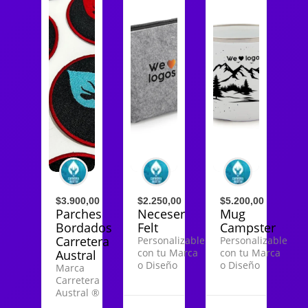
$3.900,00
$2.250,00
$5.200,00
Parches
Neceser
Mug
Bordados
Felt
Campster
Carretera
Personalizable
Personalizable
con tu Marca
con tu Marca
Austral
o Diseño
o Diseño
Marca
Carretera
Austral ®