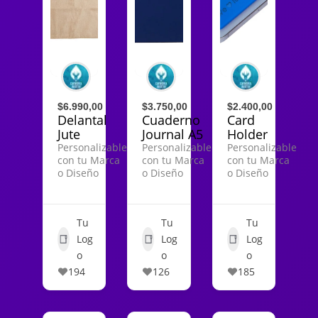
$6.990,00
$3.750,00
$2.400,00
Delantal
Cuaderno
Card
Jute
Journal A5
Holder
Personalizable
Personalizable
Personalizable
con tu Marca
con tu Marca
con tu Marca
o Diseño
o Diseño
o Diseño
Tu
Tu
Tu
Log
Log
Log
o
o
o
194
126
185