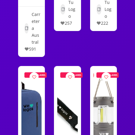
Tu
Tu
Log
Log
Carr
o
o
eter
257
222
a
Aus
tral
591
POPULARES
POPULARES
POPULARES