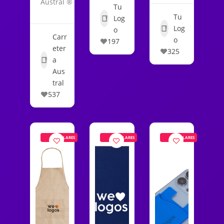
Austral ®
Tu
Tu
Log
Log
o
Carr
o
197
eter
325
a
Aus
tral
537
POPULARES
POPULARES
POPULARES