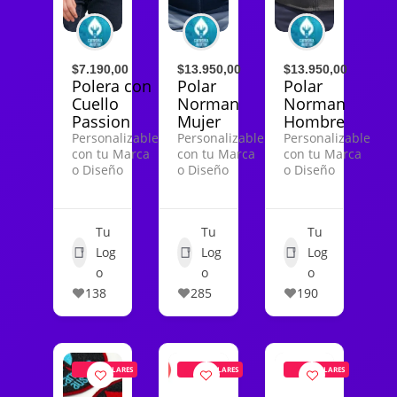
$7.190,00
$13.950,00
$13.950,00
Polera con
Polar
Polar
Cuello
Norman
Norman
Passion
Mujer
Hombre
Personalizable
Personalizable
Personalizable
con tu Marca
con tu Marca
con tu Marca
o Diseño
o Diseño
o Diseño
Tu
Tu
Tu
Log
Log
Log
o
o
o
138
285
190
POPULARES
POPULARES
POPULARES