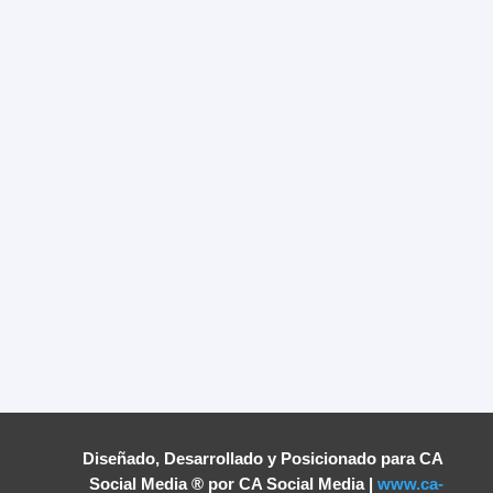
Aumenta ventas en plataformas reconocidas y
conectadas con tu mercado específico.
Más Información
Diseñado, Desarrollado y Posicionado para CA
Social Media
® por CA Social Media |
www.ca-