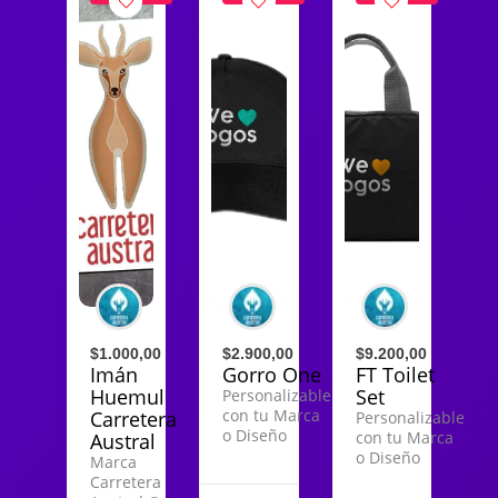
$1.000,00
$2.900,00
$9.200,00
Imán
Gorro One
FT Toilet
Huemul
Set
Personalizable
con tu Marca
Carretera
Personalizable
o Diseño
con tu Marca
Austral
o Diseño
Marca
Carretera