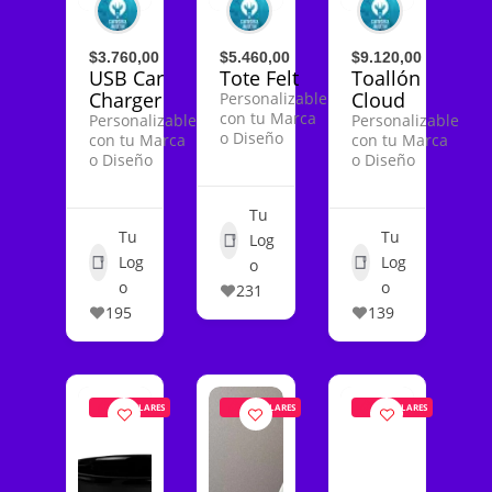
$3.760,00
$5.460,00
$9.120,00
USB Car
Tote Felt
Toallón
Charger
Cloud
Personalizable
con tu Marca
Personalizable
Personalizable
o Diseño
con tu Marca
con tu Marca
o Diseño
o Diseño
Tu
Tu
Tu
Log
Log
Log
o
o
o
231
195
139
POPULARES
POPULARES
POPULARES