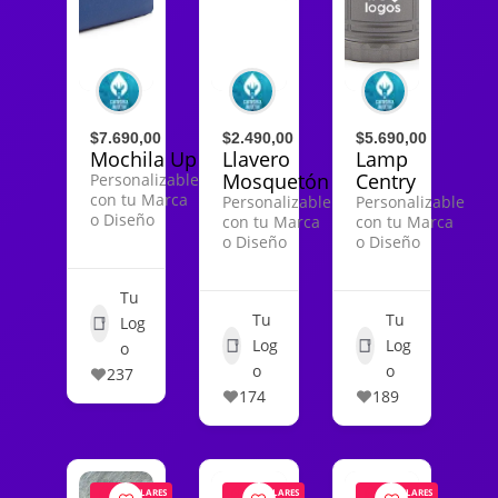
$7.690,00
$2.490,00
$5.690,00
Mochila Up
Llavero
Lamp
Mosquetón
Centry
Personalizable
con tu Marca
Personalizable
Personalizable
o Diseño
con tu Marca
con tu Marca
o Diseño
o Diseño
Tu
Tu
Tu
Log
Log
Log
o
o
o
237
174
189
POPULARES
POPULARES
POPULARES