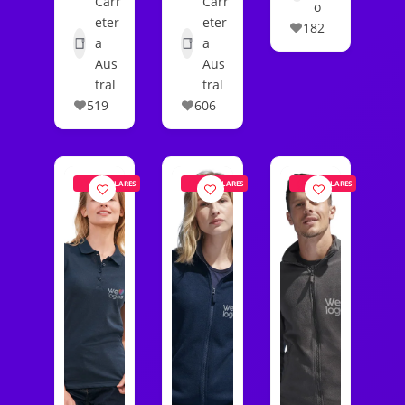
Carr
Carr
o
eter
eter
182
a
a
Aus
Aus
tral
tral
519
606
POPULARES
POPULARES
POPULARES