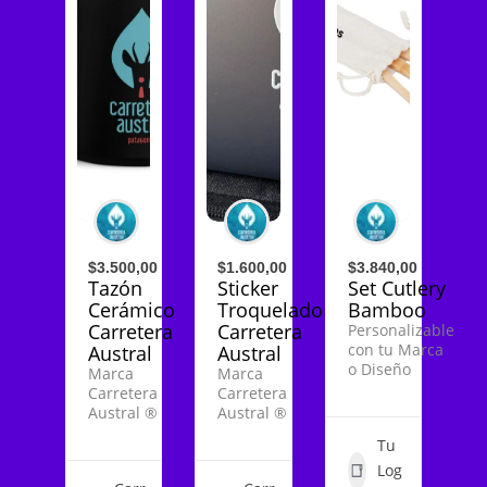
$3.500,00
$1.600,00
$3.840,00
Tazón
Sticker
Set Cutlery
Cerámico
Troquelado
Bamboo
Carretera
Carretera
Personalizable
con tu Marca
Austral
Austral
o Diseño
Marca
Marca
Carretera
Carretera
Austral ®
Austral ®
Tu
Log