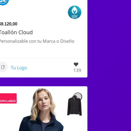
$9.120,00
Toallón Cloud
Personalizable con tu Marca o Diseño
Tu Logo
139
POPULARES