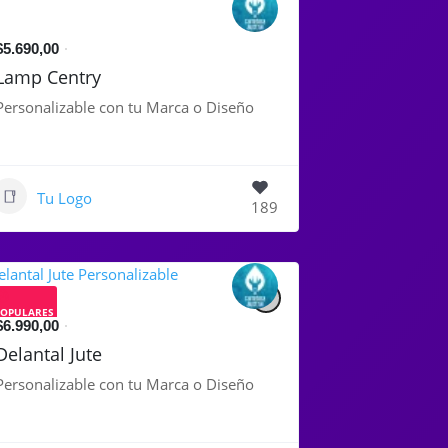
$5.690,00
Lamp Centry
Personalizable con tu Marca o Diseño
Tu Logo
189
POPULARES
$6.990,00
Delantal Jute
Personalizable con tu Marca o Diseño