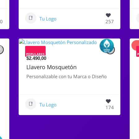
Tu Logo
0
257
POPULARES
$2.490,00
Llavero Mosquetón
Personalizable con tu Marca o Diseño
Tu Logo
174