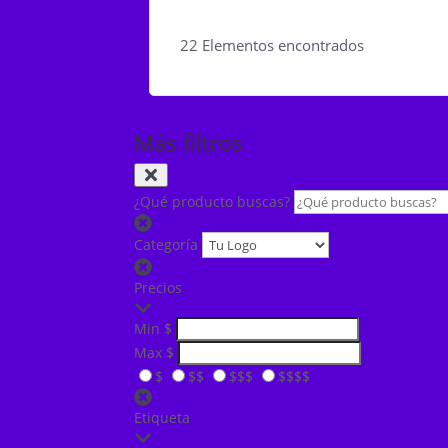
22
Elementos encontrados
Más filtros
¿Qué producto buscas?
Categoría
Precios
Min
$
Max
$
$
$$
$$$
$$$$
Etiqueta