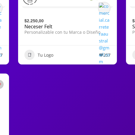
$2.250,00
$
Neceser Felt
S
Personalizable con tu Marca o Diseño
P
57
Tu Logo
257