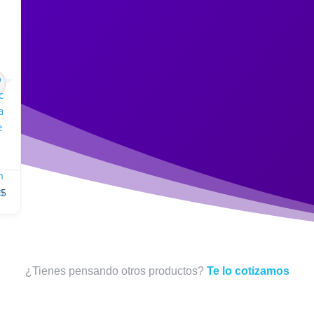
95
¿Tienes pensando otros productos?
Te lo cotizamos