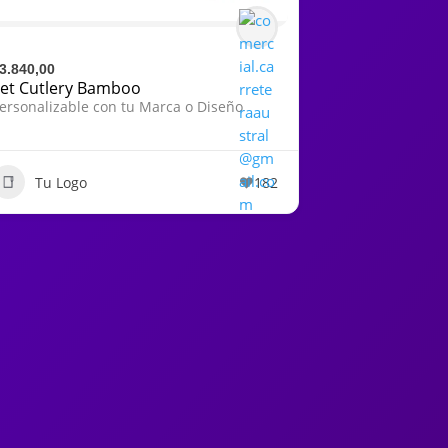
3.840,00
et Cutlery Bamboo
ersonalizable con tu Marca o Diseño
Tu Logo
182