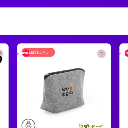
POPULARES
POP