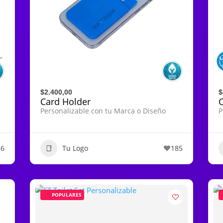
$2.400,00
$
Card Holder
Personalizable con tu Marca o Diseño
P
56
Tu Logo
185
POPULARES