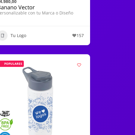
4.980,00
Banano Vector
ersonalizable con tu Marca o Diseño
Tu Logo
157
POPULARES