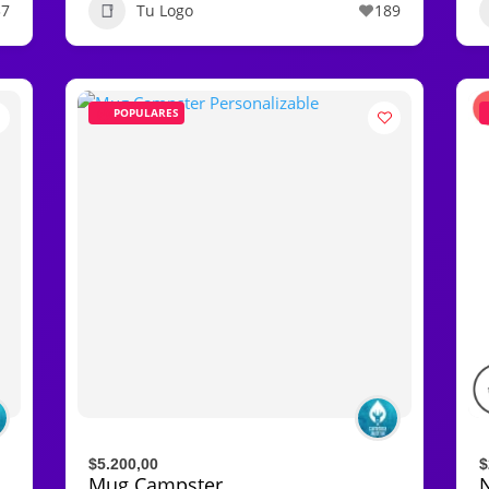
37
Tu Logo
189
POPULARES
$5.200,00
$
Mug Campster
N