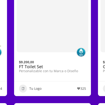
$9.200,00
$
FT Toilet Set
Personalizable con tu Marca o Diseño
P
94
Tu Logo
325