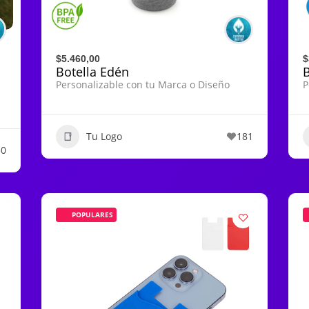
$5.460,00
$
Botella Edén
B
Personalizable con tu Marca o Diseño
P
Tu Logo
181
30
POPULARES