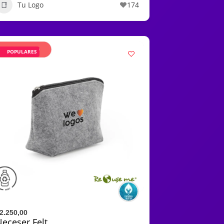
Tu Logo
174
POPULARES
2.250,00
eceser Felt