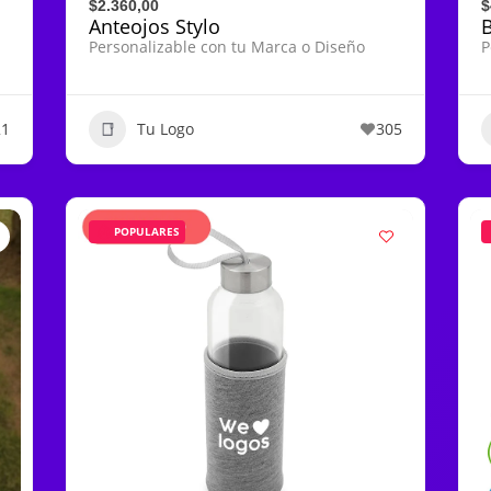
$2.360,00
$
Anteojos Stylo
Personalizable con tu Marca o Diseño
P
21
Tu Logo
305
POPULARES