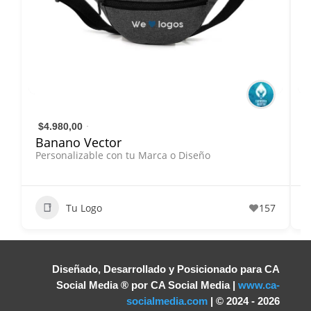
$4.980,00
Banano Vector
Personalizable con tu Marca o Diseño
P
Tu Logo
157
Diseñado, Desarrollado y Posicionado para CA
Social Media
® por CA Social Media |
www.ca-
socialmedia.com
| © 2024 - 2026