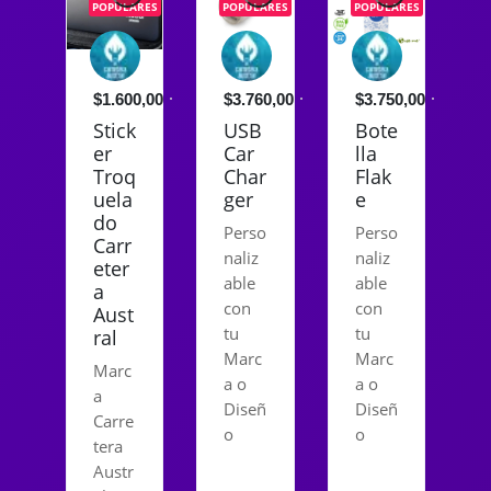
POPULARES
POPULARES
POPULARES
$1.600,00
$3.760,00
$3.750,00
Stick
USB
Bote
er
Car
lla
Troq
Char
Flak
uela
ger
e
do
Perso
Perso
Carr
naliz
naliz
eter
able
able
a
con
con
Aust
tu
tu
ral
Marc
Marc
Marc
a o
a o
a
Diseñ
Diseñ
Carre
o
o
tera
Austr