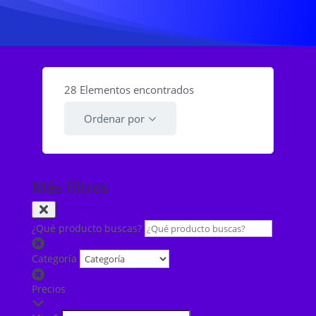
28
Elementos encontrados
Ordenar por
Más filtros
¿Qué producto buscas?
Categoría
Precios