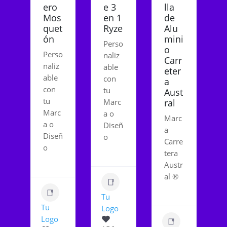
ero
e 3
lla
Mos
en 1
de
quet
Ryze
Alu
ón
mini
Perso
o
Perso
naliz
Carr
naliz
able
eter
able
con
a
con
tu
Aust
tu
Marc
ral
Marc
a o
Marc
a o
Diseñ
a
Diseñ
o
Carre
o
tera
Austr
al ®
Tu
Tu
Logo
Logo