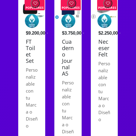
POPULARES
POPULARES
POPULARES
$9.200,00
$3.750,00
$2.250,00
FT
Cua
Nec
Toil
dern
eser
et
o
Felt
Set
Jour
Perso
nal
Perso
naliz
A5
naliz
able
Perso
able
con
naliz
con
tu
able
tu
Marc
con
Marc
a o
tu
a o
Diseñ
Marc
Diseñ
o
a o
o
Diseñ