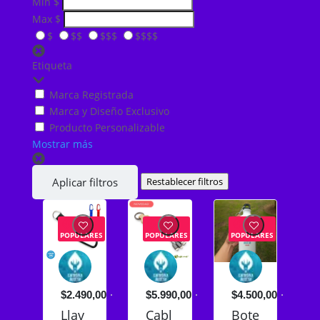
Min
$
Max
$
$
$$
$$$
$$$$
Etiqueta
Marca Registrada
Marca y Diseño Exclusivo
Producto Personalizable
Mostrar más
Restablecer filtros
Aplicar filtros
POPULARES
POPULARES
POPULARES
$2.490,00
$5.990,00
$4.500,00
Llav
Cabl
Bote